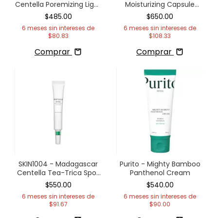
Centella Poremizing Light
Moisturizing Capsule
Gel Cream
Cream
$485.00
$650.00
6
meses sin intereses de
6
meses sin intereses de
$80.83
$108.33
Comprar
Comprar
SKIN1004 - Madagascar
Purito - Mighty Bamboo
Centella Tea-Trica Spot
Panthenol Cream
Cream
$550.00
$540.00
6
meses sin intereses de
6
meses sin intereses de
$91.67
$90.00