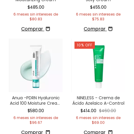
$485.00
$455.00
6
meses sin intereses de
6
meses sin intereses de
$80.83
$75.83
Comprar
Comprar
10
%
OFF
Anua -PDRN Hyaluronic
NINELESS - Crema de
Acid 100 Moisture Cream
Ácido Azelaico A-Control
- 60ml
$580.00
$414.00
$460.00
6
meses sin intereses de
6
meses sin intereses de
$96.67
$69.00
Comprar
Comprar