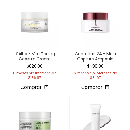
d´Alba - Vita Toning
Centellian 24 - Mela
Capsule Cream
Capture Ampoule
Capsule Cream
$820.00
$490.00
6
meses sin intereses de
6
meses sin intereses de
$136.67
$81.67
Comprar
Comprar