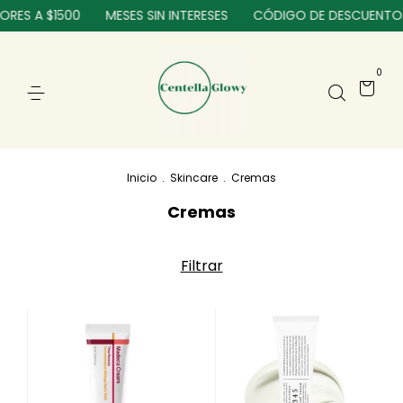
S A $1500
MESES SIN INTERESES
CÓDIGO DE DESCUENTO: BI
0
Inicio
.
Skincare
.
Cremas
Cremas
Filtrar