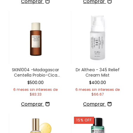
Comprar
Comprar
SKIN1004 -Madagascar
Dr Althea - 345 Relief
Centella Probio-Cica
Cream Mist
Essence Toner
$500.00
$400.00
6
meses sin intereses de
6
meses sin intereses de
$83.33
$66.67
Comprar
Comprar
15
%
OFF