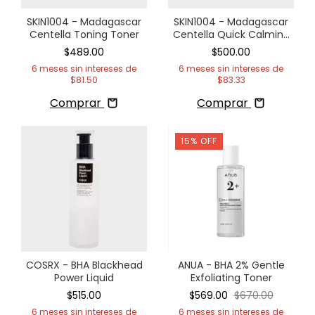
SKIN1004 - Madagascar
SKIN1004 - Madagascar
Centella Toning Toner
Centella Quick Calming
Pad
$489.00
$500.00
6
meses sin intereses de
6
meses sin intereses de
$81.50
$83.33
Comprar
Comprar
15
%
OFF
COSRX - BHA Blackhead
ANUA - BHA 2% Gentle
Power Liquid
Exfoliating Toner
$515.00
$569.00
$670.00
6
meses sin intereses de
6
meses sin intereses de