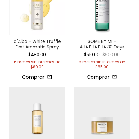
d´Alba - White Truffle
SOME BY MI -
First Aromatic Spray
AHA.BHA.PHA 30 Days
Serum
Miracle Toner
$480.00
$510.00
$600.00
6
meses sin intereses de
6
meses sin intereses de
$80.00
$85.00
Comprar
Comprar