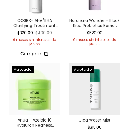
COSRX- AHA/BHA
Haruharu Wonder - Black
Clarifying Treatment
Rice Probiotics Barrier
Toner
Essence (a.k.a. Makgeolli
$320.00
$400.00
$520.00
Essence)
6
meses sin intereses de
6
meses sin intereses de
$53.33
$86.67
Comprar
Agotado
Agotado
Anua - Azelaic 10
Cica Water Mist
Hyaluron Redness
$315.00