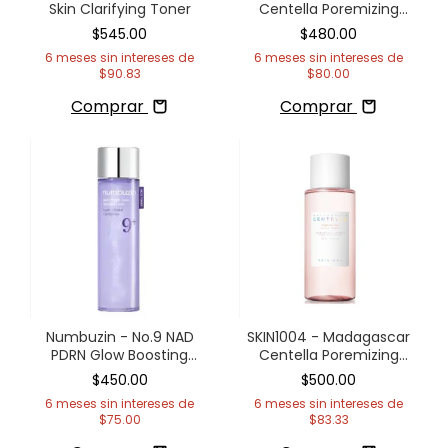
Skin Clarifying Toner
Centella Poremizing
Clear Ampoule Pad
$545.00
$480.00
6
meses sin intereses de
6
meses sin intereses de
$90.83
$80.00
Comprar
Comprar
Numbuzin - No.9 NAD
SKIN1004 - Madagascar
PDRN Glow Boosting
Centella Poremizing
Toner
Clear Toner
$450.00
$500.00
6
meses sin intereses de
6
meses sin intereses de
$75.00
$83.33