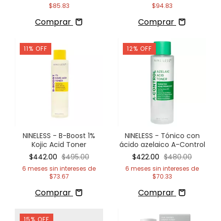
$85.83
$94.83
Comprar
Comprar
11
%
OFF
12
%
OFF
NINELESS - B-Boost 1%
NINELESS - Tónico con
Kojic Acid Toner
ácido azelaico A-Control
$442.00
$495.00
$422.00
$480.00
6
meses sin intereses de
6
meses sin intereses de
$73.67
$70.33
Comprar
Comprar
15
%
OFF