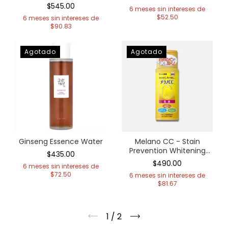
Soothing Pad
$545.00
6
meses sin intereses de
$52.50
6
meses sin intereses de
$90.83
Agotado
Agotado
Ginseng Essence Water
Melano CC - Stain
Prevention Whitening
$435.00
Milky Lotion
$490.00
6
meses sin intereses de
$72.50
6
meses sin intereses de
$81.67
1
/
2