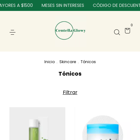
RES A $1500
MESES SIN INTERESES
CÓDIGO DE DESCUENTO: 
0
Inicio
.
Skincare
.
Tónicos
Tónicos
Filtrar