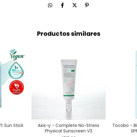
Productos similares
t Sun Stick
Axis-y - Complete No-Stress
Tocobo - B
Physical Sunscreen V3
SP