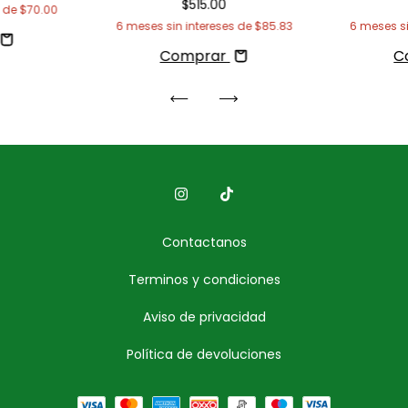
$515.00
s de
$70.00
6
meses sin intereses de
$85.83
6
meses si
Comprar
C
Contactanos
Terminos y condiciones
Aviso de privacidad
Política de devoluciones