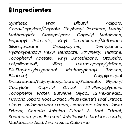
🧪 Ingredientes
Synthetic Wax, Dibutyl Adipate,
Coco‑Caprylate/Caprate, Ethylhexyl Palmitate, Methyl
Methacrylate Crosspolymer, Caprylyl Methicone,
Isopropyl Palmitate, Vinyl Dimethicone/Methicone
Silsesquioxane Crosspolymer, Diethylamino
Hydroxybenzoyl Hexyl Benzoate, Ethylhexyl Triazone,
Tocopheryl Acetate, Vinyl Dimethicone, Ozokerite,
Polysilicone‑15, Silica, Triethoxycaprylylsilane,
Bis‑Ethylhexyloxyphenol Methoxyphenyl Triazine,
Bisabolol, Polyglyceryl‑4
Diisostearate/Polyhydroxystearate/Sebacate, Glyceryl
Caprylate, Caprylyl Glycol, Ethylhexylglycerin,
Tocopherol, Water, Butylene Glycol, 1,2‑Hexanediol,
Pueraria Lobata Root Extract, Pinus Palustris Leaf Extract,
Ulmus Davidiana Root Extract, Oenothera Biennis Flower
Extract, Centella Asiatica Extract & Leaf Extract,
Saccharomyces Ferment, Asiaticoside, Madecassoside,
Madecassic Acid, Asiatic Acid, Calamine.