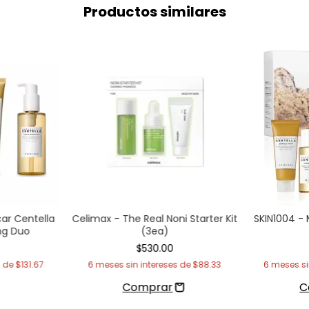
Productos similares
ar Centella
Celimax - The Real Noni Starter Kit
SKIN1004 -
ng Duo
(3ea)
$530.00
s de
$131.67
6
meses sin intereses de
$88.33
6
meses si