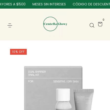
ORES A $1500
MESES SIN INTERESES
CÓDIGO DE DESCUENTO:
0
10
%
OFF