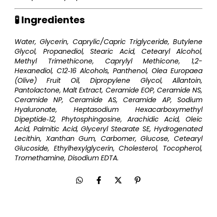
🧪 Ingredientes
Water, Glycerin, Caprylic/Capric Triglyceride, Butylene
Glycol, Propanediol, Stearic Acid, Cetearyl Alcohol,
Methyl Trimethicone, Caprylyl Methicone, 1,2-
Hexanediol, C12‑16 Alcohols, Panthenol, Olea Europaea
(Olive) Fruit Oil, Dipropylene Glycol, Allantoin,
Pantolactone, Malt Extract, Ceramide EOP, Ceramide NS,
Ceramide NP, Ceramide AS, Ceramide AP, Sodium
Hyaluronate, Heptasodium Hexacarboxymethyl
Dipeptide‑12, Phytosphingosine, Arachidic Acid, Oleic
Acid, Palmitic Acid, Glyceryl Stearate SE, Hydrogenated
Lecithin, Xanthan Gum, Carbomer, Glucose, Cetearyl
Glucoside, Ethylhexylglycerin, Cholesterol, Tocopherol,
Tromethamine, Disodium EDTA.