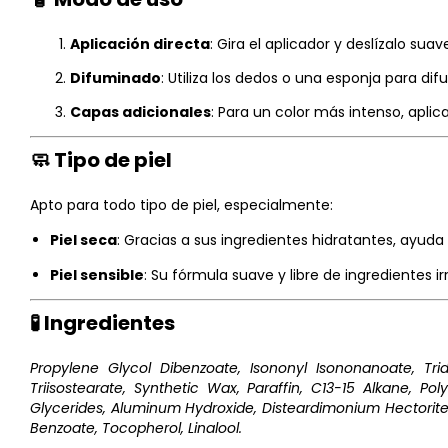
Aplicación directa
:
Gira el aplicador y deslízalo sua
Difuminado
:
Utiliza los dedos o una esponja para di
Capas adicionales
:
Para un color más intenso, aplic
🧼 Tipo de piel
Apto para todo tipo de piel, especialmente:
Piel seca
:
Gracias a sus ingredientes hidratantes, ayuda 
Piel sensible
:
Su fórmula suave y libre de ingredientes i
🧪 Ingredientes
Propylene Glycol Dibenzoate, Isononyl Isononanoate, Trid
Triisostearate, Synthetic Wax, Paraffin, C13-15 Alkane, Poly
Glycerides, Aluminum Hydroxide, Disteardimonium Hectorite, 
Benzoate, Tocopherol, Linalool.