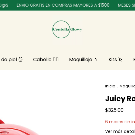
ENVIO GRATIS EN COMPRAS MAYORES A $1500
MESES SIN INTE
 de piel 🪞
Cabello 💇‍♀️
Maquillaje ​💄
Kits 🦄
Inicio
.
Maquilla
Juicy R
$325.00
6
meses sin i
Ver más detal