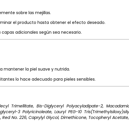
vemente sobre las mejillas.
fuminar el producto hasta obtener el efecto deseado.
a capas adicionales según sea necesario.
a mantener la piel suave y nutrida.
rritantes lo hace adecuado para pieles sensibles.
ecyl Trimellitate, Bis-Diglyceryl Polyacyladipate-2, Macadami
glyceryl-3 Polyricinoleate, Lauryl PEG-10 Tris(Trimethylsiloxy)s
Red No. 226, Caprylyl Glycol, Dimethicone, Tocopheryl Acetate, Y