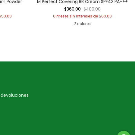
bum Powder
M Perfect Covering BB Cream SPF42 PA+++
$360.00
$400.00
$50.00
6
meses sin intereses de
$60.00
2 colores
e devoluciones