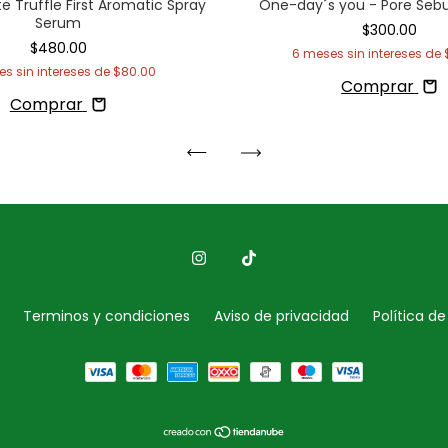
e Truffle First Aromatic Spray
One-day´s you - Pore Se
Serum
$300.00
$480.00
6
meses sin intereses de
s sin intereses de
$80.00
Comprar
Comprar
Terminos y condiciones
Aviso de privacidad
Política d