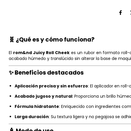
🧬 ¿Qué es y cómo funciona?
El
rom&nd Juicy Roll Cheek
es un rubor en formato roll-on
acabado húmedo y translúcido sin alterar la base de maquil
✨ Beneficios destacados
Aplicación precisa y sin esfuerzo
:
El aplicador en roll
Acabado jugoso y natural
:
Proporciona un brillo húmedo
Fórmula hidratante
:
Enriquecido con ingredientes como
Larga duración
:
Su textura ligera y no pegajosa se adhi
🧴 Modo de uso