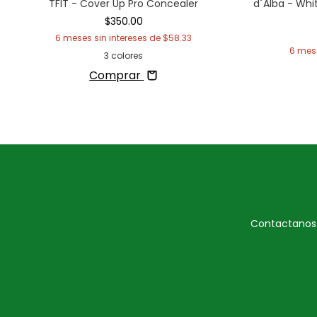
TFIT - Cover Up Pro Concealer
d´Alba - Whit
$350.00
6
meses sin intereses de
$58.33
6
mese
3 colores
Comprar
Contactanos