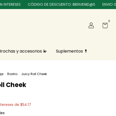
RESES
CÓDIGO DE DESCUENTO: BIENVENID@S
ENVIO GRATIS
0
Brochas y accesorios 💫
Suplementos 💊
je
.
Rostro
.
Juicy Roll Cheek
oll Cheek
ntereses de
$54.17
les