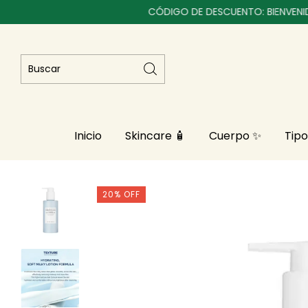
CÓDIGO DE DESCUENTO: BIENVENID@S
Inicio
Skincare 🧴
Cuerpo ✨
Tipo
20
%
OFF