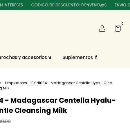
RESES
CÓDIGO DE DESCUENTO: BIENVENID@S
ENVIO GRATIS
0
Brochas y accesorios 💫
Suplementos 💊
e
.
Limpiadores
.
SKIN1004 - Madagascar Centella Hyalu-Cica
g Milk
4 - Madagascar Centella Hyalu-
ntle Cleansing Milk
80.00