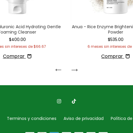
luronic Acid Hydrating Gentle
Anua - Rice Enzyme Brighten
Foaming Cleanser
Powder
$400.00
$535.00
s sin intereses de
$66.67
6
meses sin intereses de
Comprar
Comprar
Terminos y condiciones
Aviso de privacidad
Política d