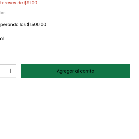
ntereses de
$91.00
les
uperando los
$1,500.00
ml