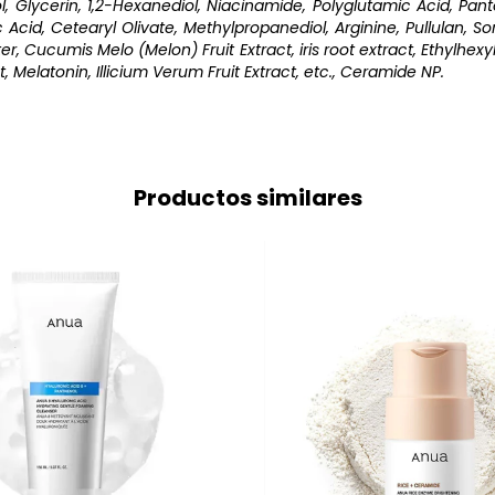
ol, Glycerin, 1,2-Hexanediol, Niacinamide, Polyglutamic Acid, Pan
Acid, Cetearyl Olivate, Methylpropanediol, Arginine, Pullulan, So
, Cucumis Melo (Melon) Fruit Extract, iris root extract, Ethylhexy
, Melatonin, Illicium Verum Fruit Extract, etc., Ceramide NP.
Productos similares