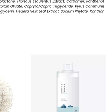
tolactone, Hibiscus Esculentus Extract, Carbomer, Panthenol,
rbitan Olivate, Caprylic/Capric Triglyceride, Pyrus Communis
lglycerin, Hedera Helix Leaf Extract, Sodium Phytate, Xanthan