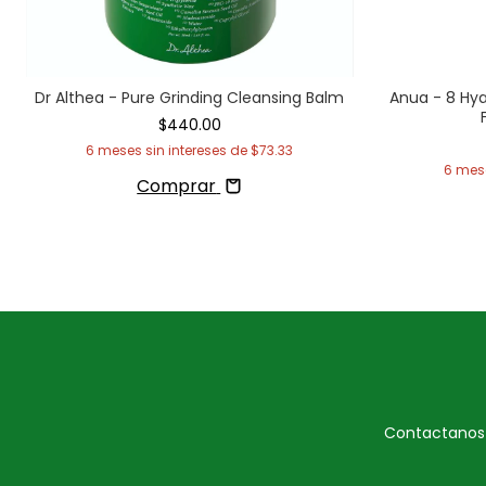
Dr Althea - Pure Grinding Cleansing Balm
Anua - 8 Hya
$440.00
6
meses sin intereses de
$73.33
6
mese
Comprar
Contactanos