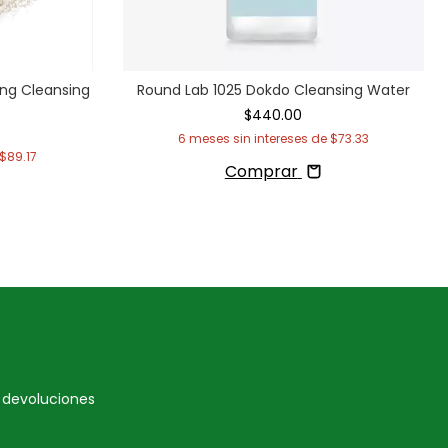
ing Cleansing
Round Lab 1025 Dokdo Cleansing Water
$440.00
6
meses sin intereses de
$73.33
$89.17
Comprar
e devoluciones