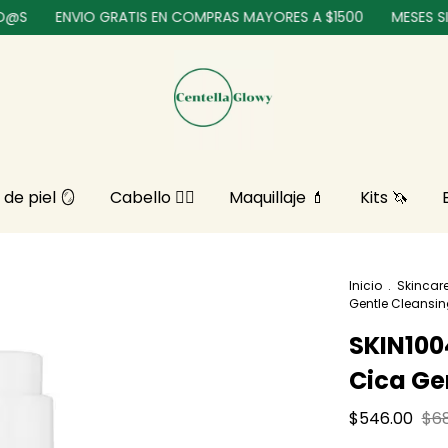
ENVIO GRATIS EN COMPRAS MAYORES A $1500
MESES SIN INTE
 de piel 🪞
Cabello 💇‍♀️
Maquillaje ​💄
Kits 🦄
Inicio
.
Skincar
Gentle Cleansin
SKIN100
Cica Ge
$546.00
$6