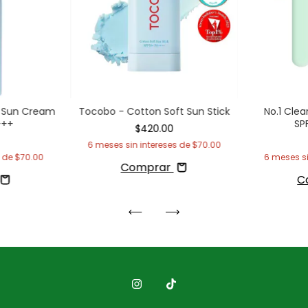
y Sun Cream
Tocobo - Cotton Soft Sun Stick
No.1 Clea
+++
SP
$420.00
6
meses sin intereses de
$70.00
s de
$70.00
6
meses si
Comprar
C