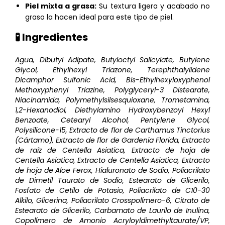
Piel mixta a grasa:
Su textura ligera y acabado no
graso la hacen ideal para este tipo de piel.
🧪 Ingredientes
Agua, Dibutyl Adipate, Butyloctyl Salicylate, Butylene
Glycol, Ethylhexyl Triazone, Terephthalylidene
Dicamphor Sulfonic Acid, Bis-Ethylhexyloxyphenol
Methoxyphenyl Triazine, Polyglyceryl-3 Distearate,
Niacinamida, Polymethylsilsesquioxane, Trometamina,
1,2-Hexanodiol, Diethylamino Hydroxybenzoyl Hexyl
Benzoate, Cetearyl Alcohol, Pentylene Glycol,
Polysilicone-15, Extracto de flor de Carthamus Tinctorius
(Cártamo), Extracto de flor de Gardenia Florida, Extracto
de raíz de Centella Asiatica, Extracto de hoja de
Centella Asiatica, Extracto de Centella Asiatica, Extracto
de hoja de Aloe Ferox, Hialuronato de Sodio, Poliacrilato
de Dimetil Taurato de Sodio, Estearato de Glicerilo,
Fosfato de Cetilo de Potasio, Poliacrilato de C10-30
Alkilo, Glicerina, Poliacrilato Crosspolímero-6, Citrato de
Estearato de Glicerilo, Carbamato de Laurilo de Inulina,
Copolímero de Amonio Acryloyldimethyltaurate/VP,